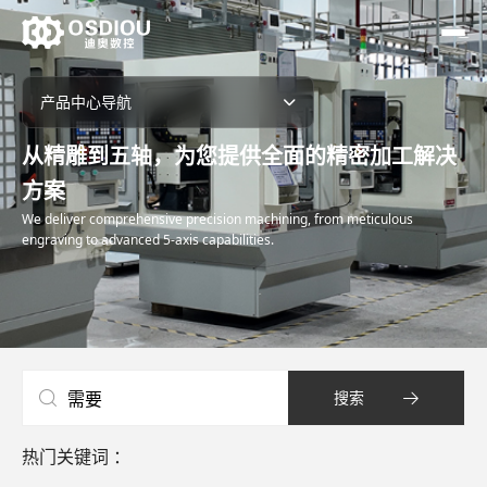
产品中心导航
从精雕到五轴，为您提供全面的精密加工解决
精雕机
▼
方案
刀库机
We deliver comprehensive precision machining, from meticulous
engraving to advanced 5-axis capabilities.
多头钻攻机
五轴加工中心
直线电机加工中心
搜索
高光机
热门关键词 ：