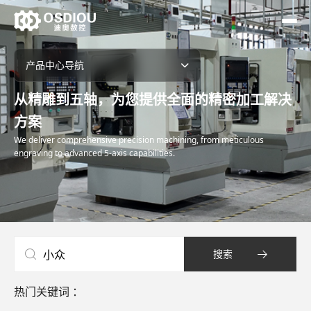
产品中心导航
从精雕到五轴，为您提供全面的精密加工解决
精雕机
▼
方案
刀库机
We deliver comprehensive precision machining, from meticulous
engraving to advanced 5-axis capabilities.
多头钻攻机
五轴加工中心
直线电机加工中心
搜索
高光机
热门关键词 ：