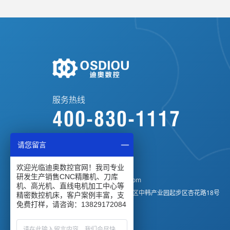
服务热线
400-830-1117
请您留言
业务咨询：
13829172084
公司座机：
0769-82766709
欢迎光临迪奥数控官网！我司专业
研发生产销售CNC精雕机、刀库
电子邮箱：
di-ao@di-aocnc.com
机、高光机、直线电机加工中心等
公司地址：广东省惠州市仲恺区中韩产业园起步区杏花路18号
精密数控机床，客户案例丰富，支
免费打样，请咨询：13829172084