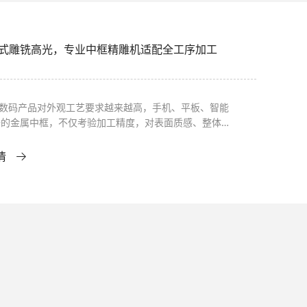
式雕铣高光，专业中框精雕机适配全工序加工
C 数码产品对外观工艺要求越来越高，手机、平板、智能
备的金属中框，不仅考验加工精度，对表面质感、整体品
着严苛标准。传统加工模式需要多台设备分工完成不同工
回转运工件不仅耽误时间，还容易造成磕碰损伤，拉高生
情
。而一台性能出众的中框精雕机，就能一站式完成从基础
高光打磨的全流程作业，成为众多加工企业提效提质的核
。