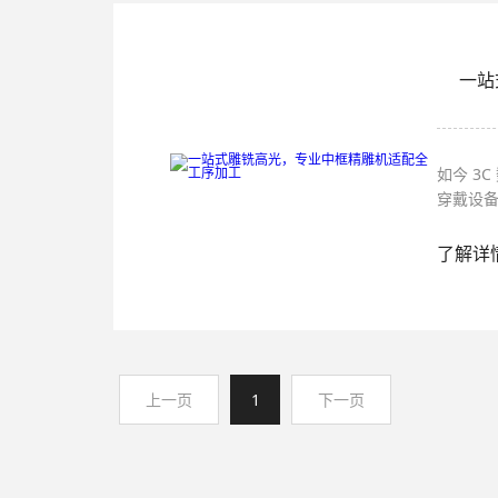
一站
如今 3
穿戴设
相也有
序，来
了解详
产损耗
切削到
心选择
上一页
1
下一页