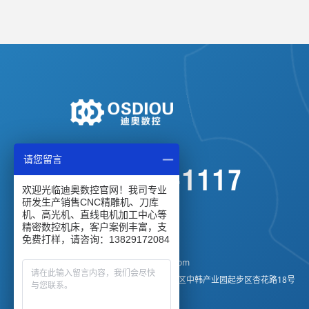
服务热线
请您留言
400-830-1117
欢迎光临迪奥数控官网！我司专业
研发生产销售CNC精雕机、刀库
机、高光机、直线电机加工中心等
精密数控机床，客户案例丰富，支
业务咨询：
13829172084
免费打样，请咨询：13829172084
公司座机：
0769-82766709
电子邮箱：
di-ao@di-aocnc.com
公司地址：广东省惠州市仲恺区中韩产业园起步区杏花路18号