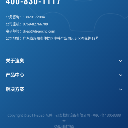
400-830-1117
业务咨询：
13829172084
公司座机：
0769-82766709
电子邮箱：
di-ao@di-aocnc.com
公司地址：广东省惠州市仲恺区中韩产业园起步区杏花路18号
关于迪奥
公司概况
企业文化
产品中心
发展历程
企业风貌
精雕机
刀库机
荣誉资质
合作伙伴
解决方案
多头钻攻机
五轴加工中心
3C消费电子行业
无人机/机器人
直线电机加工中心
高光机
动漫亚克力行业
半导体行业
智能家居行业
新材料行业
Copyright © 2011-2026 东莞市迪奥数控设备有限公司 ·
粤ICP备13058388
号
医疗行业
新能源行业
XML网站地图