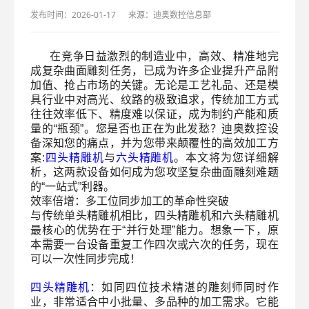
发布时间：2026-01-17
来源：迪奥数控信息部
在竞争日益激烈的制造业中，高效、精准地完
成复杂曲面雕刻任务，已成为许多企业提升产品附
加值、抢占市场的关键。无论是工艺礼品、还是模
具行业中对高光、纹路的极致追求，传统加工方式
往往效率低下、精度难以保证，成为制约产能和质
量的“瓶颈”。您是否也正在为此发愁？迪奥数控设
备深知您的痛点，并为您带来颠覆性的高效加工方
案:
四头精雕机
与
六头精雕机
。本文将为您详细解
析，这两款设备如何成为您攻坚复杂曲面雕刻难题
的“一站式”利器。
效率倍增：多工位同步加工的革命性突破
与传统单头精雕机相比，四头精雕机和六头精雕机
最核心的优势在于
“并行处理”能力。想象一下，原
本需要一台设备重复工作四次或六次的任务，现在
可以一次性同步完成！
四头精雕机
：如同四位技术精湛的雕刻师同时作
业，非常适合中小批量、多品种的加工需求。它能