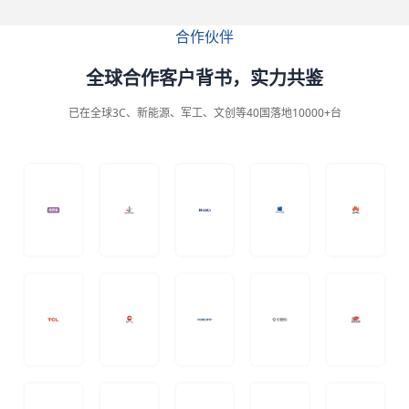
采用集中供
具、注塑制品
水、供冷、排
等业务。
合作伙伴
水设计，无需
人工介入中间
全球合作客户背书，
实力共鉴
环节，大幅减
少人力成本与
已在全球3C、新能源、军工、文创等40国落地10000+台
人为失误。