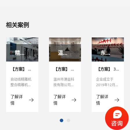
相关案例
精雕机自动线案例
温州港益科技有限公司
东莞市鸿安华光学科技有限公司
【方案】
迪奥双头精雕机自动线客户案例
【方案】
动漫亚克力谷子领域精雕机案例
【方案】
3C行业刀库精雕机案例
自动线精雕机
温州市港益科
企业成立于
整合精雕机与
技有限公司成
2019年12月19
专用上下料机
立于2015年位
日，公司主要
械手，搭配下
于浙江省温州
从事光学材
了解详
了解详
了解详
料流水线及换
市平阳县萧江
料、光学薄
情
情
情
向线，构建起
轻工产业城，
膜、光学电子
“原料上料 - 精
以新材料技术
配件等产品的
准加工 - 成品
研发、塑料制
研发、产销及
转运” 的闭环生
品制造与销售
加工，并涉及
产系统，整线
为主。
光电制品、模