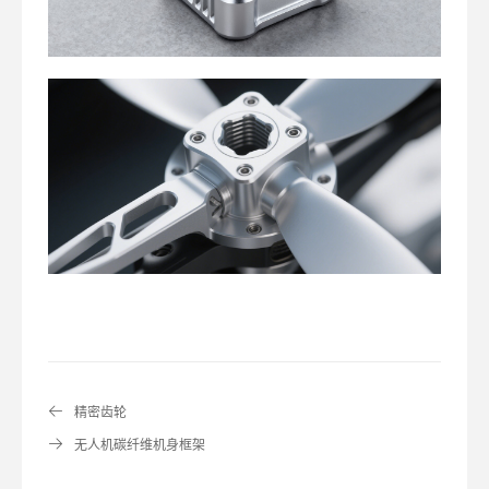
精密齿轮
无人机碳纤维机身框架