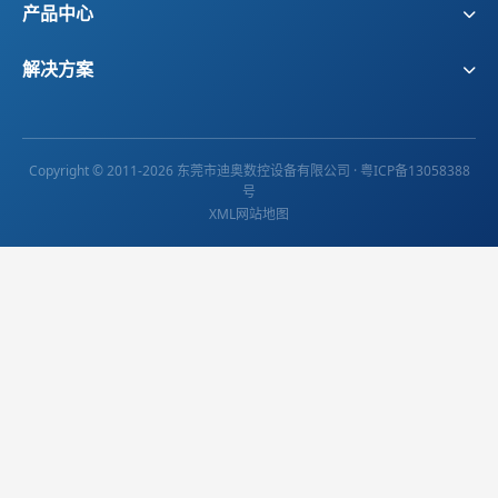
产品中心
发展历程
企业风貌
精雕机
刀库机
荣誉资质
合作伙伴
解决方案
多头钻攻机
五轴加工中心
3C消费电子行业
无人机/机器人
直线电机加工中心
高光机
动漫亚克力行业
半导体行业
智能家居行业
新材料行业
Copyright © 2011-2026 东莞市迪奥数控设备有限公司 ·
粤ICP备13058388
号
医疗行业
新能源行业
XML网站地图
航空航天行业