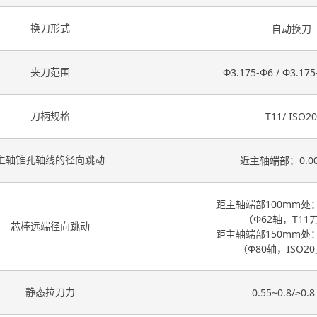
换刀形式
自动换刀
夹刀范围
Φ3.175-Φ6 / Φ3.17
刀柄规格
T11/ ISO20
主轴锥孔轴线的径向跳动
近主轴端部：0.0
距主轴端部100mm处：0
（Φ62轴，T11
芯棒远端径向跳动
距主轴端部150mm处：0
（Φ80轴，ISO2
静态拉刀力
0.55~0.8/≥0.8