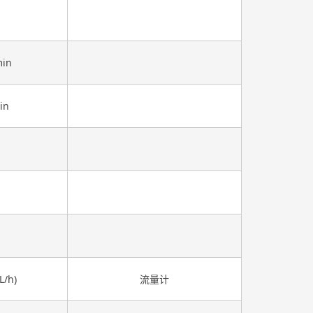
min
in
）
L/h)
流量计