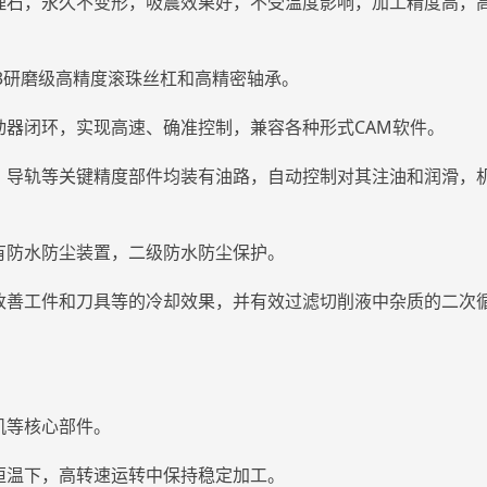
理石，永久不变形，吸震效果好，不受温度影响，加工精度高，
3研磨级高精度滚珠丝杠和高精密轴承。
动器闭环，实现高速、确准控制，兼容各种形式CAM软件。
、导轨等关键精度部件均装有油路，自动控制对其注油和润滑，
有防水防尘装置，二级防水防尘保护。
改善工件和刀具等的冷却效果，并有效过滤切削液中杂质的二次
机等核心部件。
恒温下，高转速运转中保持稳定加工。