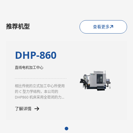
推荐机型
查看更多
DHP-860
直线电机加工中心
相比传统的立式加工中心所使用
的 C 型力学结构，本公司的
DHP860 机床采用全密闭的力流
结构设计，力封闭机构能为机床
了解详情
提供优异的机械结构刚性，使机
床具有较高的静动态刚度以及良
好的抗震性，避免机床在加工时
产生共振或颤振。